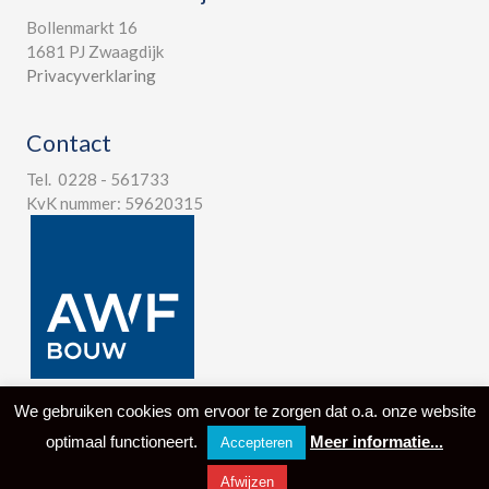
Bollenmarkt 16
1681 PJ Zwaagdijk
Privacyverklaring
Contact
Tel. 0228 - 561733
KvK nummer: 59620315
We gebruiken cookies om ervoor te zorgen dat o.a. onze website
optimaal functioneert.
Meer informatie...
© 2024 Aannemersbedrijf West-Friesland B.V. -
Design by I-
match
Accepteren
Webconcepts
Afwijzen