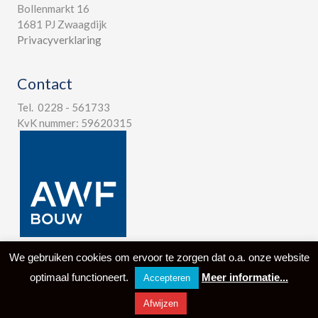
Bollenmarkt 16
1681 PJ Zwaagdijk
Privacyverklaring
Contact
Tel. 0228 - 561733
KvK nummer: 59620315
We gebruiken cookies om ervoor te zorgen dat o.a. onze website
optimaal functioneert.
Meer informatie...
© 2024 Aannemersbedrijf West-Friesland B.V. -
Design by I-
match
Accepteren
Webconcepts
Afwijzen