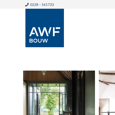
0228 – 561733
1
2
Volgende »