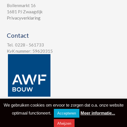
Bollenmarkt 16
1681 PJ Zwaagdijk
Privacyverklaring
Contact
Tel. 0228 - 561733
KvK nummer: 59620315
We gebruiken cookies om ervoor te zorgen dat o.a. onze website
optimaal functioneert.
Meer informatie...
© 2024 Aannemersbedrijf West-Friesland B.V. -
Design by I-
match
Accepteren
Webconcepts
Afwijzen